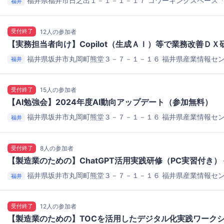
福井県福井市日之出１－１－１－１７
コワーキングスペース
福井
コノ福井駅前）
受付終了
12人の参加者
【実務担当者向け】Copilot（生成ＡＩ）等で業務改善Ｄ
福井県坂井市丸岡町熊堂３－７－１－１６
福井県産業情報セン
福井
実習室Ｂ
受付終了
15人の参加者
【AI勉強会】2024年度AI動向アップデート（参加無料）
福井県坂井市丸岡町熊堂３－７－１－１６
福井県産業情報セン
福井
オープンラボ
受付終了
8人の参加者
【製造業のための】ChatGPT活用実践研修（PC実習付き
福井県坂井市丸岡町熊堂３－７－１－１６
福井県産業情報セン
福井
習室
受付終了
12人の参加者
【製造業のための】TOCを活用したデジタル化実践ワーク