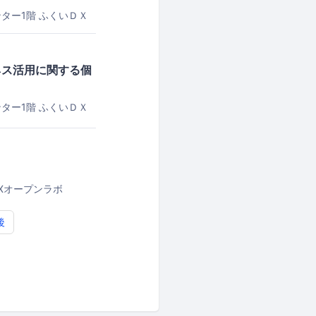
ター1階 ふくいＤＸ
ビジネス活用に関する個
ター1階 ふくいＤＸ
】
Xオープンラボ
後