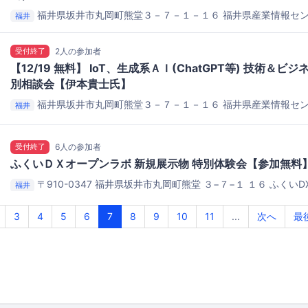
福井県坂井市丸岡町熊堂３－７－１－１６
福井県産業情報セン
福井
オープンラボ
受付終了
2人の参加者
【12/19 無料】 IoT、生成系ＡＩ(ChatGPT等) 技術＆
別相談会【伊本貴士氏】
福井県坂井市丸岡町熊堂３－７－１－１６
福井県産業情報セン
福井
オープンラボ
受付終了
6人の参加者
ふくいＤＸオープンラボ 新規展示物 特別体験会【参加無料
〒910-0347 福井県坂井市丸岡町熊堂 ３−７−１ １６
ふくいD
福井
3
4
5
6
7
8
9
10
11
...
次へ
最