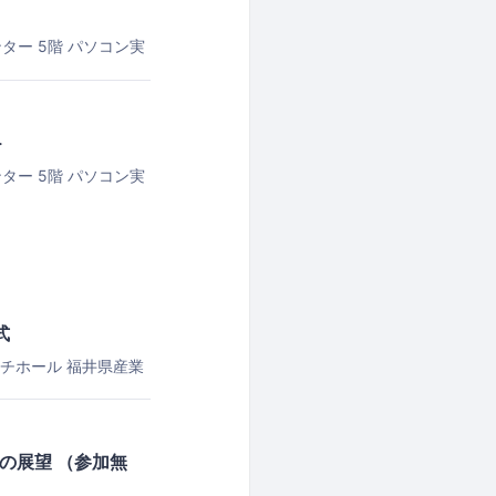
ター 5階 パソコン実
＞
ター 5階 パソコン実
式
ルチホール
福井県産業
への展望 （参加無