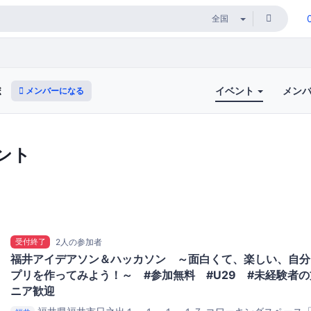
イベント
メン
メンバーになる
ボ
ント
受付終了
2人の参加者
福井アイデアソン＆ハッカソン ～面白くて、楽しい、自分
プリを作ってみよう！～ #参加無料 #U29 #未経験者
ニア歓迎